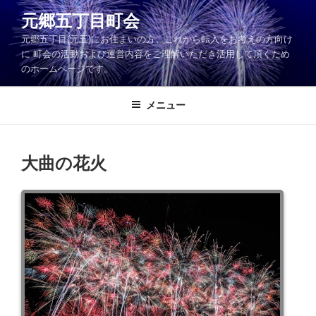
コ
元郷五丁目町会
ン
元郷五丁目(元五)にお住まいの方、これから転入をお考えの方向け
テ
に 町会の活動および運営内容をご理解いただき活用して頂くため
ン
のホームページです。
ツ
へ
メニュー
ス
キ
ッ
大曲の花火
プ