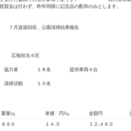
祝賀会は行わず、昨年同様に記念品の配布のみとします。
源回収、公園清掃結果報告
始 広報担当４区
協力者 １８名 提供車両４台
清掃活動 １０名
重量㎏
単価 円/㎏
金額円
８９０
１４.０
１２,４６０