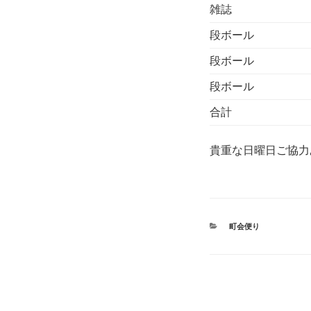
雑誌
段ボール
段ボール
段ボール
合計
貴重な日曜日ご協力
カ
町会便り
テ
ゴ
リ
ー