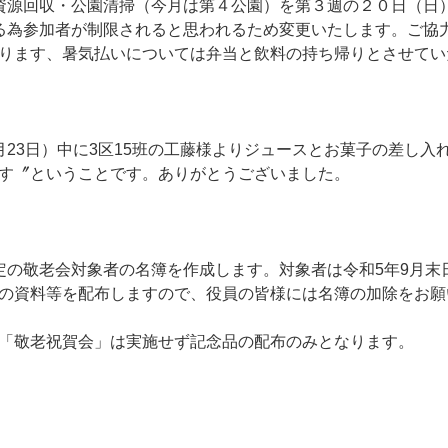
資源回収・公園清掃（今月は第４公園）を第３週の２０日（日
る為参加者が制限されると思われるため変更いたします。ご協
ります、暑気払いについては弁当と飲料の持ち帰りとさせてい
月23日）中に3区15班の工藤様よりジュースとお菓子の差し入
す〞ということです。ありがとうございました。
定の敬老会対象者の名簿を作成します。対象者は令和5年9月末
の資料等を配布しますので、役員の皆様には名簿の加除をお願
「敬老祝賀会」は実施せず記念品の配布のみとなります。