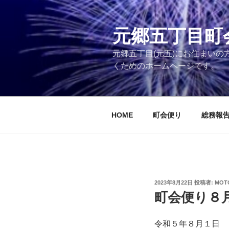
コ
ン
テ
元郷五丁目町
ン
元郷五丁目(元五)にお住まい
ツ
くためのホームページです。
へ
ス
キ
ッ
HOME
町会便り
総務報
プ
投
2023年8月22日
投稿者:
MOT
稿
町会便り８
日:
令和５年８月１日