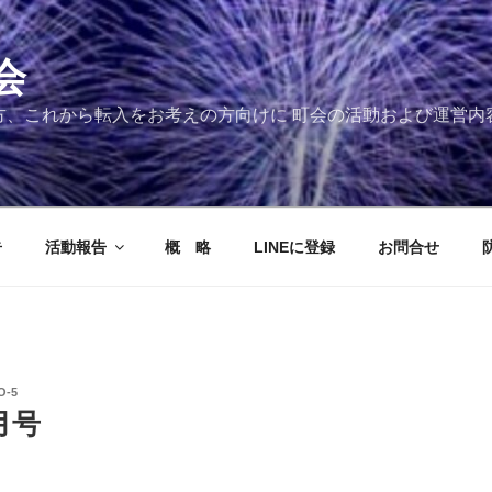
会
の方、これから転入をお考えの方向けに 町会の活動および運営
告
活動報告
概 略
LINEに登録
お問合せ
O-5
月号