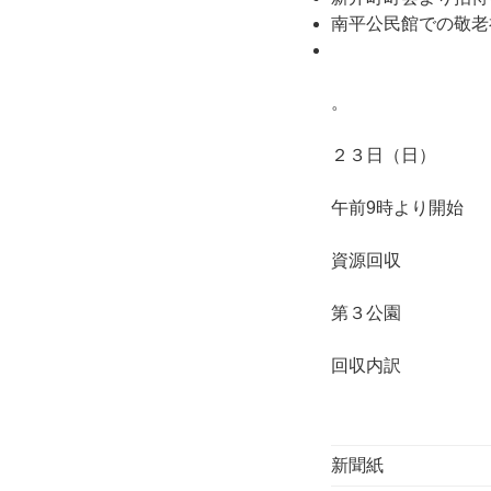
南平公民館での敬老
。 ７月資
２３日（日）
午前9時より開
資源回収 
第３公園 
回収内訳
新聞紙