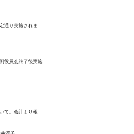
定通り実施されま
例役員会終了後実施
いて。会計より報
井淳子