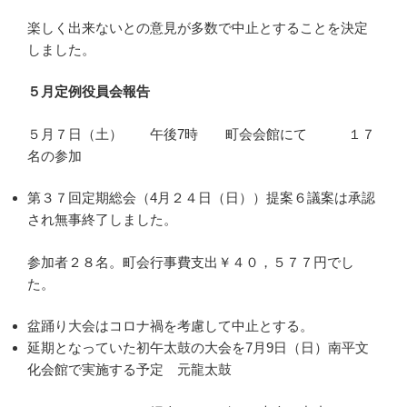
楽しく出来ないとの意見が多数で中止とすることを決定
しました。
５月定例役員会報告
５月７日（土） 午後7時 町会会館にて １７
名の参加
第３７回定期総会（4月２４日（日））提案６議案は承認
され無事終了しました。
参加者２８名。町会行事費支出￥４０，５７７円でし
た。
盆踊り大会はコロナ禍を考慮して中止とする。
延期となっていた初午太鼓の大会を7月9日（日）南平文
化会館で実施する予定 元龍太鼓