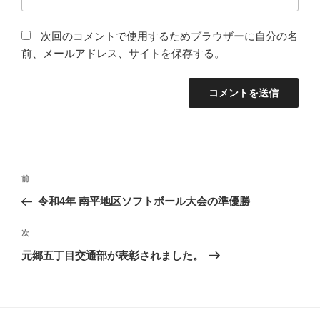
次回のコメントで使用するためブラウザーに自分の名
前、メールアドレス、サイトを保存する。
投
前
前
稿
の
令和4年 南平地区ソフトボール大会の準優勝
ナ
投
ビ
稿
次
次
ゲ
の
元郷五丁目交通部が表彰されました。
投
ー
稿
シ
ョ