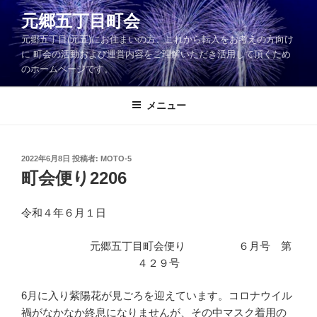
コ
元郷五丁目町会
ン
元郷五丁目(元五)にお住まいの方、これから転入をお考えの方向け
テ
に 町会の活動および運営内容をご理解いただき活用して頂くため
ン
のホームページです。
ツ
へ
メニュー
ス
キ
ッ
投
2022年6月8日
投稿者:
MOTO-5
プ
稿
町会便り2206
日:
令和４年６月１日
元郷五丁目町会便り ６月号 第
４２９号
6月に入り紫陽花が見ごろを迎えています。コロナウイル
禍がなかなか終息になりませんが、その中マスク着用の