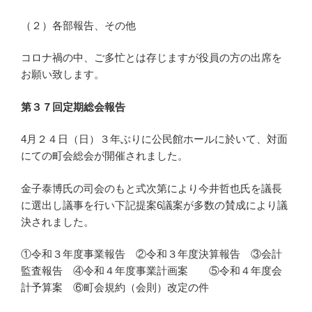
（２）各部報告、その他
コロナ禍の中、ご多忙とは存じますが役員の方の出席を
お願い致します。
第３７回定期総会報告
4月２４日（日）３年ぶりに公民館ホールに於いて、対面
にての町会総会が開催されました。
金子泰博氏の司会のもと式次第により今井哲也氏を議長
に選出し議事を行い下記提案6議案が多数の賛成により議
決されました。
①令和３年度事業報告 ②令和３年度決算報告 ③会計
監査報告 ④令和４年度事業計画案 ⑤令和４年度会
計予算案 ⑥町会規約（会則）改定の件