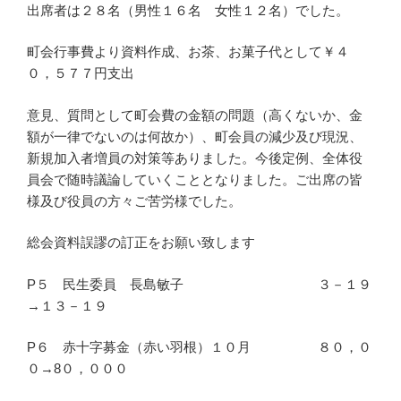
出席者は２８名（男性１６名 女性１２名）でした。
町会行事費より資料作成、お茶、お菓子代として￥４
０，５７７円支出
意見、質問として町会費の金額の問題（高くないか、金
額が一律でないのは何故か）、町会員の減少及び現況、
新規加入者増員の対策等ありました。今後定例、全体役
員会で随時議論していくこととなりました。ご出席の皆
様及び役員の方々ご苦労様でした。
総会資料誤謬の訂正をお願い致します
P５ 民生委員 長島敏子 ３－１９
→１３－１９
P６ 赤十字募金（赤い羽根）１０月 ８０，０
０→8０，０００