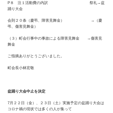
P８ 注１活動費の内訳 祭礼→盆
踊り大会
会則２０条（慶弔、障害見舞金） →（慶
弔、傷害見舞金）
（３）町会行事中の事故による障害見舞金 →傷害見
舞金
ご指摘ありがとうございました。
町会長小林宏敬
盆踊り大会中止を決定
7月２２日（金）、２３日（土）実施予定の盆踊り大会は
コロナ禍の現状では多くの人が集って