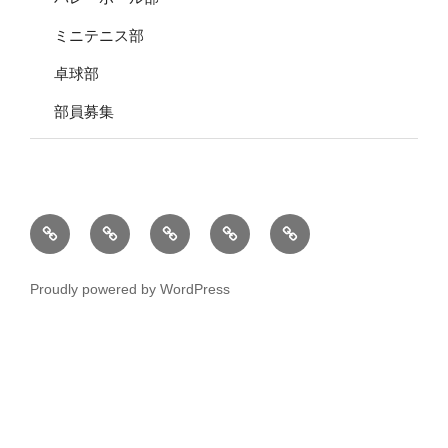
ミニテニス部
卓球部
部員募集
元
家
元
役
個
五
庭
五
員
人
町
ご
町
名
情
Proudly powered by WordPress
会
み
会
簿
報
規
収
区
の
約
集
班
取
日
割
扱
カ
図
い
レ
に