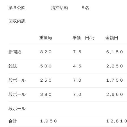
第３公園 清掃活動 ８名
回収内訳
重量㎏
単価 円/㎏
金額円
新聞紙
８２０
７.５
６,１５０
雑誌
５００
４.５
２,２５０
段ボール
２５０
７.０
１,７５０
段ボール
３８０
７.０
２,６６０
段ボール
合計
１,９５０
１２,８１