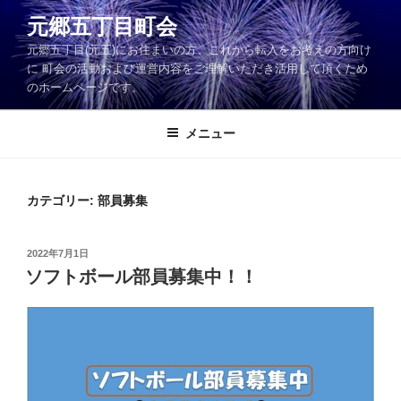
コ
元郷五丁目町会
ン
元郷五丁目(元五)にお住まいの方、これから転入をお考えの方向け
テ
に 町会の活動および運営内容をご理解いただき活用して頂くため
ン
のホームページです。
ツ
へ
メニュー
ス
キ
ッ
カテゴリー:
部員募集
プ
投
2022年7月1日
稿
ソフトボール部員募集中！！
日: