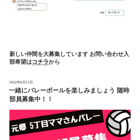
新しい仲間を大募集しています
お問い合わせ入
部希望は
コチラ
から
投
2022年6月17日
稿
一緒にバレーボールを楽しみましょう 随時
日:
部員募集中！！