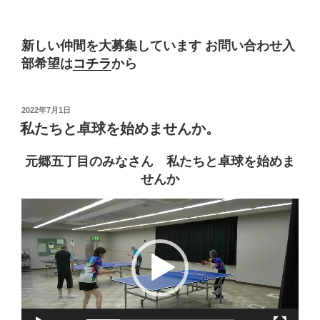
新しい仲間を大募集しています
お問い合わせ入
部希望は
コチラ
から
投
2022年7月1日
稿
私たちと卓球を始めませんか。
日:
元郷五丁目のみなさん 私たちと卓球を始めま
せんか
動
画
プ
レ
ー
ヤ
ー