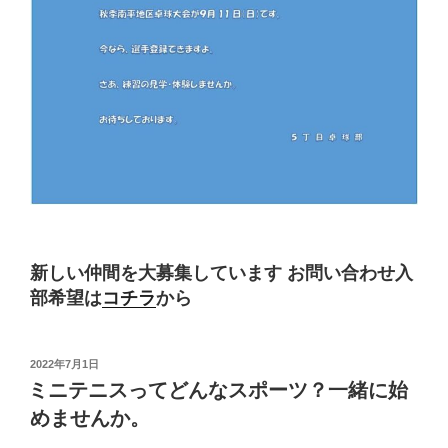
新しい仲間を大募集しています
お問い合わせ入
部希望は
コチラ
から
投
2022年7月1日
稿
ミニテニスってどんなスポーツ？一緒に始
日:
めませんか。