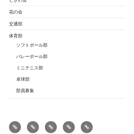
花の会
交通部
体育部
ソフトボール部
バレーボール部
ミニテニス部
卓球部
部員募集
元
家
元
役
個
五
庭
五
員
人