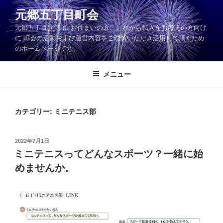
コ
元郷五丁目町会
ン
元郷五丁目(元五)にお住まいの方、これから転入をお考えの方向け
テ
に 町会の活動および運営内容をご理解いただき活用して頂くため
ン
のホームページです。
ツ
へ
メニュー
ス
キ
ッ
カテゴリー:
ミニテニス部
プ
投
2022年7月1日
稿
ミニテニスってどんなスポーツ？一緒に始
日:
めませんか。